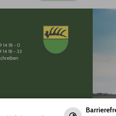
9 14 18 - 0
9 14 18 - 33
schreiben
- 18 Uhr
Barrierefr
in
, sonst geschlossen