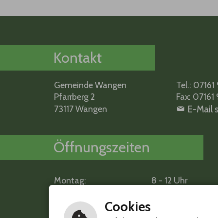
Kontakt
Gemeinde Wangen
Tel.: 07161 
Pfarrberg 2
Fax: 07161 
73117 Wangen
E-Mail 
Öffnungszeiten
Montag:
8 - 12 Uhr
Dienstag:
geschlossen
Mittwoch:
9 - 12 Uhr und 16 
Cookies
Donnerstag:
Term
nur nach